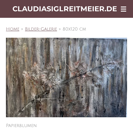
Zum
CLAUDIASIGLREITMEIER.DE
Hauptinhalt
springen
Home
»
Bilder-Galerie
»
80x120 cm
Papierblumen